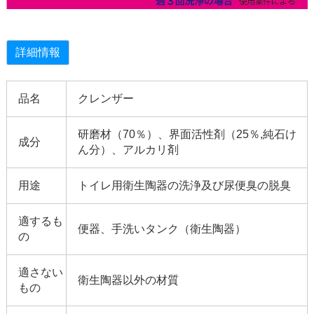
詳細情報
品名
クレンザー
研磨材（70％）、界面活性剤（25％,純石け
成分
ん分）、アルカリ剤
用途
トイレ用衛生陶器の洗浄及び尿便臭の脱臭
適するも
便器、手洗いタンク（衛生陶器）
の
適さない
衛生陶器以外の材質
もの