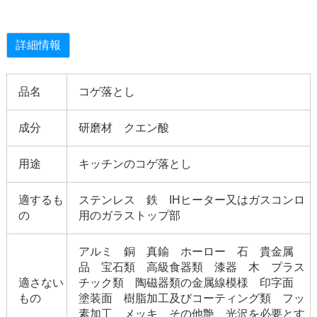
詳細情報
品名
コゲ落とし
成分
研磨材 クエン酸
用途
キッチンのコゲ落とし
適するも
ステンレス 鉄 IHヒーター又はガスコンロ
の
用のガラストップ部
アルミ 銅 真鍮 ホーロー 石 貴金属
品 宝石類 高級食器類 漆器 木 プラス
適さない
チック類 陶磁器類の金属線模様 印字面
もの
塗装面 樹脂加工及びコーティング類 フッ
素加工 メッキ その他艶、光沢を必要とす