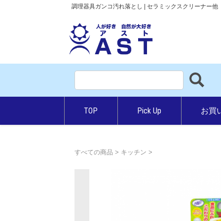
調理器具ガンコ汚れ落とし | セラミックスクリーナー
TOP
Pick Up
お買
お勧め商品
新商品
すべての商品
>
キッチン
>