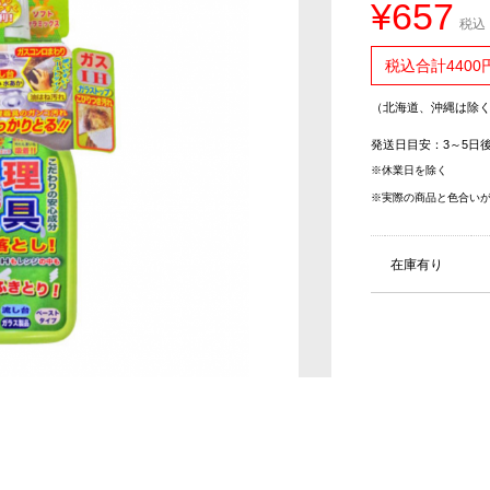
¥657
税込 
税込合計4400
（北海道、沖縄は除
発送日目安：3～5日
※休業日を除く
※実際の商品と色合い
在庫有り