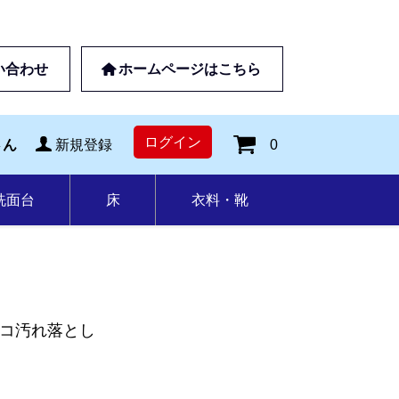
い合わせ
ホームページはこちら
ログイン
0
さん
新規登録
洗面台
床
衣料・靴
コ汚れ落とし